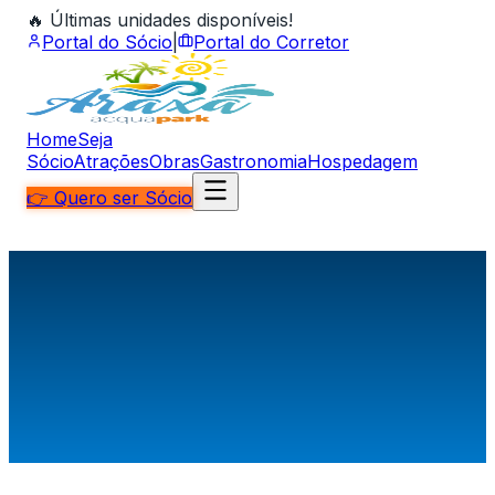
🔥 Últimas unidades disponíveis!
Portal do Sócio
|
Portal do Corretor
Home
Seja
Sócio
Atrações
Obras
Gastronomia
Hospedagem
👉 Quero ser Sócio